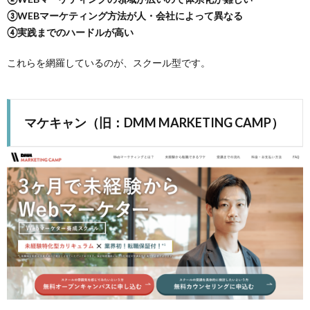
Google
③WEBマーケティング方法が人・会社によって異なる
デジタ
ルワー
④実践までのハードルが高い
クショ
ップ
これらを網羅しているのが、スクール型です。
4.3.
Schoo
5.
マケキャン（旧：DMM MARKETING CAMP）
【WEB
メディ
ア】
WEBマ
ーケテ
ィング
学習
5.1.
ferret
5.2.
MarkeZine
5.3.
LISKUL