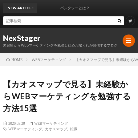
NEW ARTICLE
バンクシーとは？
NexStager
未経験からWEBマーケティングを勉強し始めた端くれが発信するブログ
WEBマーケティング
【カオスマップで見る】未経験からW
HOME
WEB
【カオスマップで見る】未経験か
マ
サ
らWEBマーケティングを勉強する
方法15選
ー
イ
マ
2020.03.29
WEBマーケティング
ケ
ト
ー
Word
WEBマーケティング
,
カオスマップ
,
転職