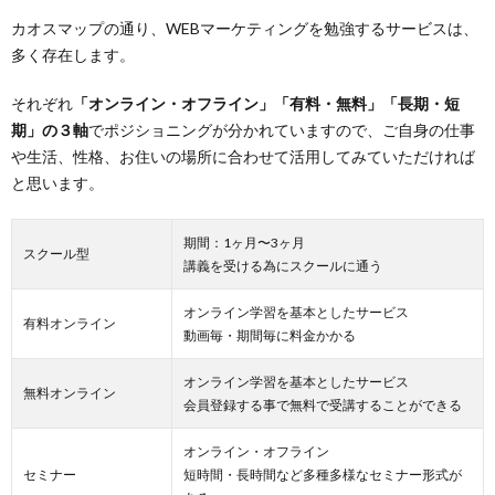
2.2.
カオスマップの通り、WEBマーケティングを勉強するサービスは、
デジプ
多く存在します。
ロ
2.3.
それぞれ
「オンライン・オフライン」「有料・無料」「長期・短
デジハ
期」の３軸
でポジショニングが分かれていますので、ご自身の仕事
リ
や生活、性格、お住いの場所に合わせて活用してみていただければ
ONLINE
と思います。
3.
【有
料オ
期間：1ヶ月〜3ヶ月
スクール型
ンラ
講義を受ける為にスクールに通う
イ
ン】
オンライン学習を基本としたサービス
WEB
有料オンライン
マー
動画毎・期間毎に料金かかる
ケテ
ィン
オンライン学習を基本としたサービス
無料オンライン
グの
会員登録する事で無料で受講することができる
学習
3.1.
オンライン・オフライン
ジッセ
セミナー
短時間・長時間など多種多様なセミナー形式が
ン！