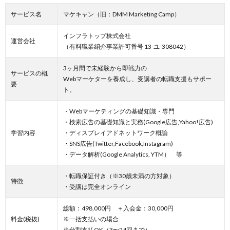
サービス名
マケキャン（旧：DMM Marketing Camp）
6.
【セ
インフラトップ株式会社
ミナ
運営会社
ー】
（有料職業紹介事業許可番号 13-ユ-308042）
WEB
マー
3ヶ月間で未経験から即戦力の
ケテ
サービスの概
Webマーケターを養成し、受講者の転職支援もサポー
ィン
要
ト。
グの
学習
・Webマーケティングの基礎知識・専門
6.1.
・検索広告の基礎知識と実務(Google広告,Yahoo!広告)
ストア
学習内容
・ディスプレイアドネットワーク概論
カ
・SNS広告(Twitter,Facebook,Instagram)
6.2.
・データ解析(Google Analytics, YTM） 等
Peatix
・転職保証付き（※30歳未満の方対象）
6.3.
特徴
・受講は完全オンライン
CSS
Nite
総額：498,000円 ＋入会金：30,000円
7.
料金(税抜)
※一括支払いの場合
まと
※分割支払OK（3〜24回まで）