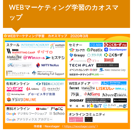
ケテ
WEBマーケティング学習のカオスマ
ィン
グ学
ップ
習の
カオ
スマ
ップ
2.
【ス
クー
ル
型】
WEB
マー
ケテ
ィン
グの
学習
2.1.
マケ
キャン
（旧：DMM
MARKETING
CAMP）