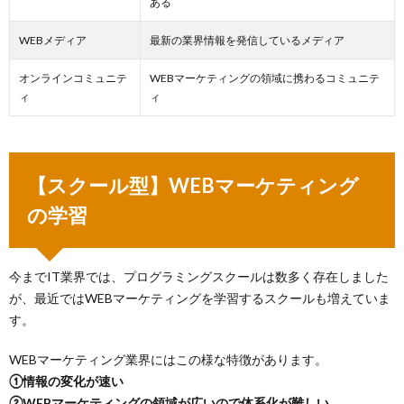
ある
3.2.
WEBメディア
最新の業界情報を発信しているメディア
Udemy
3.3.
オンラインコミュニテ
WEBマーケティングの領域に携わるコミュニテ
TECH
ィ
ィ
ACADEMY
4.
【無
料オ
【スクール型】WEBマーケティング
ンラ
イ
の学習
ン】
WEB
マー
ケテ
今までIT業界では、プログラミングスクールは数多く存在しました
ィン
が、最近ではWEBマーケティングを学習するスクールも増えていま
グの
勉強
す。
4.1.
WEBマーケティング業界にはこの様な特徴があります。
Youtube
①情報の変化が速い
4.2.
②WEBマーケティングの領域が広いので体系化が難しい