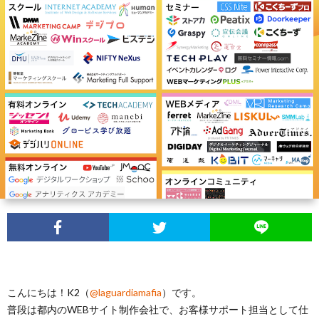
テ
運
ケ
ラ
ィ
用
テ
イ
バ
ン
ィ
フ
ン
お
グ
ン
ス
ク
す
サ
グ
タ
シ
す
イ
ト
イ
ー
め
ト
レ
ル
の
マ
ー
本
ッ
こんにちは！K2（
@laguardiamafia
）です。
普段は都内のWEBサイト制作会社で、お客様サポート担当として仕
ス
プ