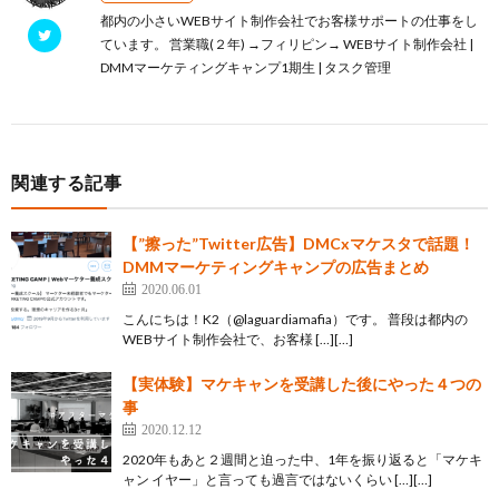
都内の小さいWEBサイト制作会社でお客様サポートの仕事をし
ています。 営業職(２年) →フィリピン→ WEBサイト制作会社 |
DMMマーケティングキャンプ1期生 | タスク管理
関連する記事
【”擦った”Twitter広告】DMCxマケスタで話題！
DMMマーケティングキャンプの広告まとめ
2020.06.01
こんにちは！K2（@laguardiamafia）です。 普段は都内の
WEBサイト制作会社で、お客様 […][…]
【実体験】マケキャンを受講した後にやった４つの
事
2020.12.12
2020年もあと２週間と迫った中、1年を振り返ると「マケキ
ャン イヤー」と言っても過言ではないくらい […][…]